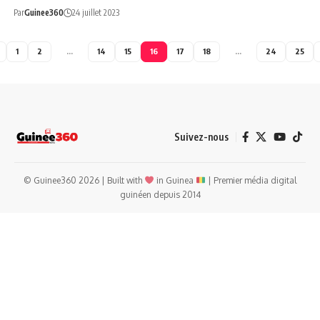
Par
Guinee360
24 juillet 2023
1
2
…
14
15
16
17
18
…
24
25
Suivez-nous
© Guinee360 2026 | Built with
in Guinea
| Premier média digital
guinéen depuis 2014