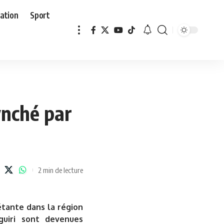
ation
Sport
ynché par
2 min de lecture
tante dans la région
guiri sont devenues