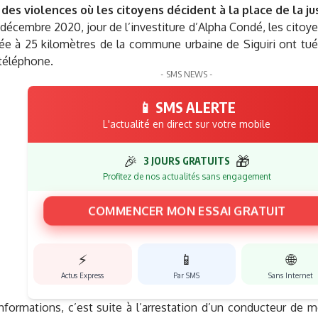
 des violences où les citoyens décident à la place de la ju
 décembre 2020, jour de l’investiture d’Alpha Condé, les citoye
tuée à 25 kilomètres de la commune urbaine de Siguiri ont tu
téléphone.
- SMS NEWS -
📱 SMS ALERTE
L'actualité en direct sur votre mobile
🎉
🎁
3 JOURS GRATUITS
Profitez de nos actualités sans engagement
COMMENCER MON ESSAI GRATUIT
⚡
📱
🌐
Actus Express
Par SMS
Sans Internet
formations, c’est suite à l’arrestation d’un conducteur de mo