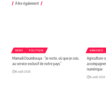
À lire également
NEWS
POLITIQUE
ANNONCE
Mamadi Doumbouya : “Je reste, où que je sois,
Agriculture 
au service exclusif de notre pays”
accompagnen
numérique
6 août 2026
6 août 2026