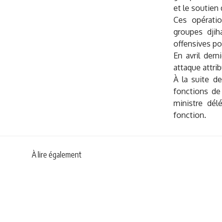
et le soutien
Ces opératio
groupes djih
offensives po
En avril dern
attaque attri
À la suite de
fonctions de
ministre dél
fonction.
À lire également