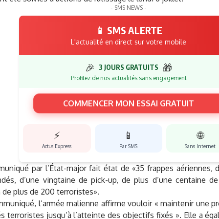
- SMS NEWS -
📱 SMS ALERTE
L'actualité en direct sur votre mobile
🎉
🎁
3 JOURS GRATUITS
Profitez de nos actualités sans engagement
COMMENCER MON ESSAI GRATUIT
⚡
📱
🌐
Actus Express
Par SMS
Sans Internet
uniqué par l’État-major fait état de «35 frappes aériennes, d
indés, d’une vingtaine de pick-up, de plus d’une centaine d
 de plus de 200 terroristes».
uniqué, l’armée malienne affirme vouloir « maintenir une pr
 terroristes jusqu’à l’atteinte des objectifs fixés ». Elle a ég