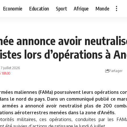
Economie
Education
Sport
Afrique
Monde
rmée annonce avoir neutralis
istes lors d’opérations à An
 7 juillet 2026
Partager
26 18h30
armées maliennes (FAMa) poursuivent leurs opérations co
dans le nord du pays. Dans un communiqué publié ce mardi 
 armées a annoncé avoir neutralisé plus de 200 comba
ations aéroterrestres menées dans la zone d’Anéfis.
torités militaires, ces opérations, conduites par les FAM
nt été suivies d’actions de ratissage le lundi 6 juillet.