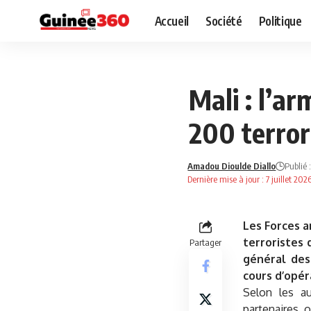
Accueil
Société
Politique
AFRIQUE
NEWS
Mali : l’a
200 terror
Amadou Dioulde Diallo
Publié :
Dernière mise à jour : 7 juillet 20
Les Forces 
terroristes 
Partager
général des
cours d’opér
Selon les au
partenaires, o