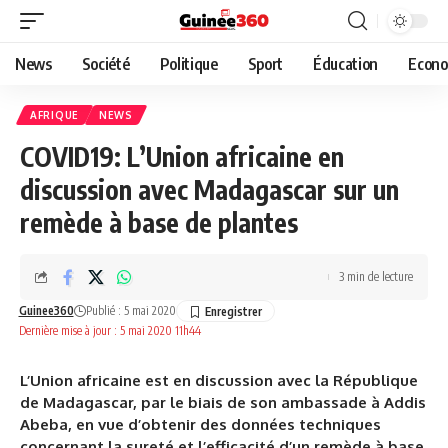
News
Société
Politique
Sport
Éducation
Econo
AFRIQUE
NEWS
COVID19: L’Union africaine en
discussion avec Madagascar sur un
remède à base de plantes
3 min de lecture
Guinee360
Publié : 5 mai 2020
Dernière mise à jour : 5 mai 2020 11h44
L’Union africaine est en discussion avec la République
de Madagascar, par le biais de son ambassade à Addis
Abeba, en vue d’obtenir des données techniques
concernant la sureté et l’efficacité d’un remède à base