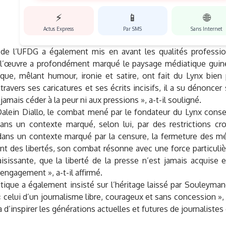
⚡
📱
🌐
Actus Express
Par SMS
Sans Internet
 de l’UFDG a également mis en avant les qualités professi
 l’œuvre a profondément marqué le paysage médiatique guiné
que, mêlant humour, ironie et satire, ont fait du Lynx bien 
 travers ses caricatures et ses écrits incisifs, il a su dénonce
jamais céder à la peur ni aux pressions », a-t-il souligné.
alein Diallo, le combat mené par le fondateur du Lynx conse
ans un contexte marqué, selon lui, par des restrictions cro
 dans un contexte marqué par la censure, la fermeture des m
ant des libertés, son combat résonne avec une force particulièr
isissante, que la liberté de la presse n’est jamais acquise e
engagement », a-t-il affirmé.
itique a également insisté sur l’héritage laissé par Souleyman
« celui d’un journalisme libre, courageux et sans concession »,
a d’inspirer les générations actuelles et futures de journalistes