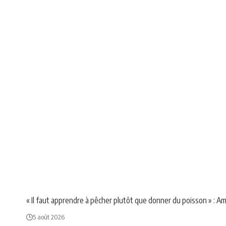
NEWS
POLITIQUE
SOCIÉTÉ
« Il faut apprendre à pêcher plutôt que donner du poisson » : A
5 août 2026