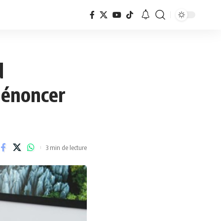
d
dénoncer
3 min de lecture