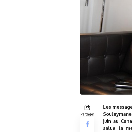
Les message
Souleymane D
Partager
juin au Can
salue la m