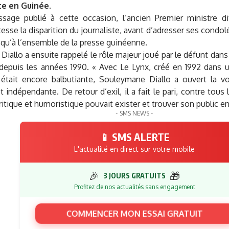
e en Guinée.
age publié à cette occasion, l’ancien Premier ministre di
tesse la disparition du journaliste, avant d’adresser ses condol
 qu’à l’ensemble de la presse guinéenne.
 Diallo a ensuite rappelé le rôle majeur joué par le défunt dans
depuis les années 1990. « Avec Le Lynx, créé en 1992 dans u
 était encore balbutiante, Souleymane Diallo a ouvert la v
et indépendante. De retour d’exil, il a fait le pari, contre tou
critique et humoristique pouvait exister et trouver son public en 
- SMS NEWS -
📱 SMS ALERTE
L'actualité en direct sur votre mobile
🎉
🎁
3 JOURS GRATUITS
Profitez de nos actualités sans engagement
COMMENCER MON ESSAI GRATUIT