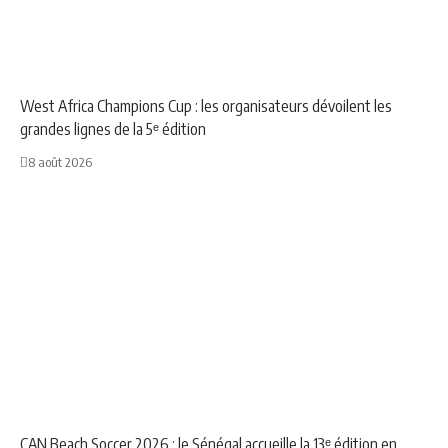
NEWS
SPORT
West Africa Champions Cup : les organisateurs dévoilent les
grandes lignes de la 5ᵉ édition
8 août 2026
NEWS
SPORT
CAN Beach Soccer 2026 : le Sénégal accueille la 13ᵉ édition en